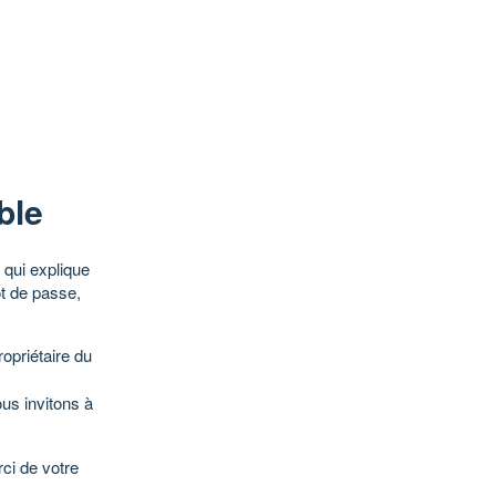
ble
qui explique
ot de passe,
opriétaire du
ous invitons à
ci de votre